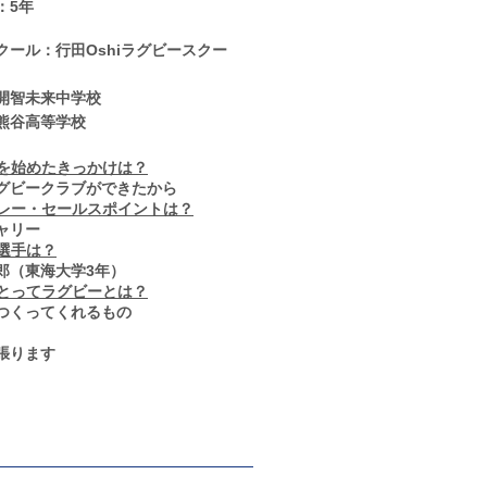
：5年
クール：行田Oshiラグビースクー
開智未来中学校
熊谷高等学校
ーを始めたきっかけは？
ラグビークラブができたから
プレー・セールスポイントは？
ャリー
る選手は？
志郎（東海大学3年）
にとってラグビーとは？
をつくってくれるもの
頑張ります