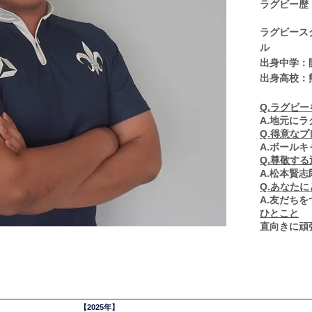
ラグビー歴
ラグビース
ル
出身中学：
出身高校：
Q.ラグビ
A.地元に
Q.得意な
A.ボールキ
Q.尊敬す
A.松本賢
Q.あなた
A.友だち
ひとこと
​直向きに
​【2025年】