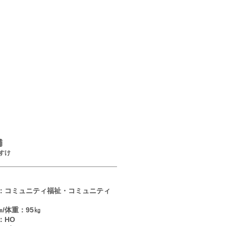
果
輔
すけ
：コミュニティ福祉・コミュニティ
㎝/体重：95
㎏
：HO