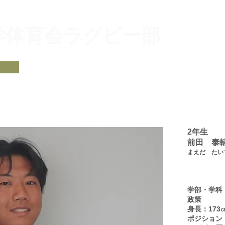
大学体育会ラグビー部
​チームプロフィール
部員紹介
試合予定・結
オリジナルグッズ
支援・サポート
2年生
​前田 泰
​まえだ たい
学部・学科
政策
身長：173
​ポジション