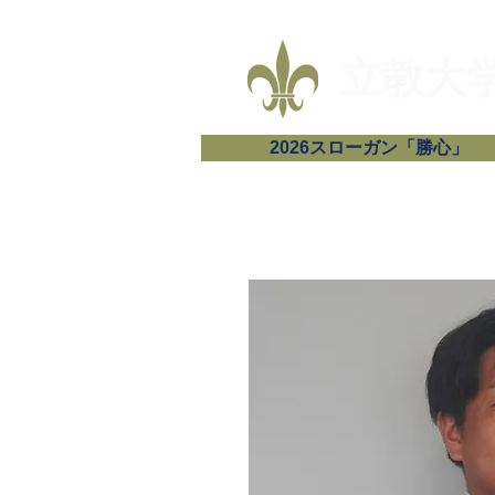
​立教
2026スローガン「勝心」