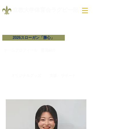
​立教大学体育会ラグビー部
2026スローガン「勝心」
試合予定・結果
チームプロフィール​
​部員紹介
オリジナルグッズ
支援・サポート