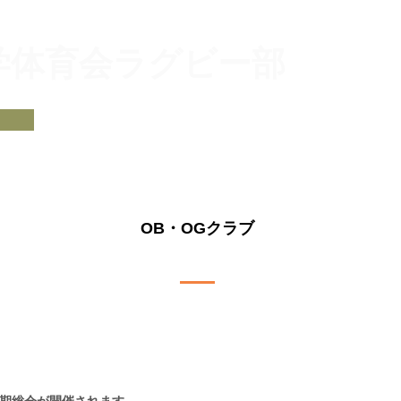
大学体育会ラグビー部
​チームプロフィール
部員紹介
試合予定・結
オリジナルグッズ
支援・サポート
​OB・OGクラブ