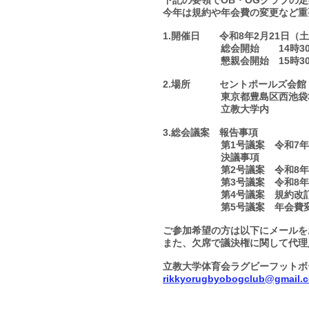
下記の要領でOB・OGクラブの
今年は規約や年会費の変更など重
1.開催日 令和8年2月21日（
総会開始 14時30
懇親会開始 15時30
2.場所 セントポールズ会館
東京都豊島区西池袋3-3
立教大学内
3.総会議案 報告事項
第1号議案 令和7年度 
決議事項
第2号議案 令和8年度 
第3号議案 令和8年度 
第4号議案 規約改訂
第5号議案 年会費変
​ご参加希望の方は以下にメール
また、欠席で議決権に関して代理
立教大学体育会ラグビーフットボ
rikkyorugbyobogclub@gmail.