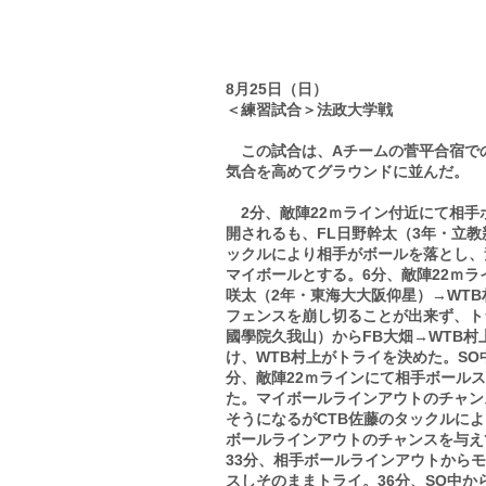
​試合レポート
8月25日（日）
＜練習試合＞法政大学戦
この試合は、Aチームの菅平合宿で
気合を高めてグラウンドに並んだ。
2分、敵陣22ｍライン付近にて相手
開されるも、FL日野幹太（3年・立教新座
ックルにより相手がボールを落とし、
マイボールとする。6分、敵陣22ｍラ
咲太（2年・東海大大阪仰星）→WT
フェンスを崩し切ることが出来ず、ト
國學院久我山）からFB大畑→WTB
け、WTB村上がトライを決めた。SO
分、敵陣22ｍラインにて相手ボール
た。マイボールラインアウトのチャン
そうになるがCTB佐藤のタックルに
ボールラインアウトのチャンスを与え
33分、相手ボールラインアウトからモ
スしそのままトライ。36分、SO中か