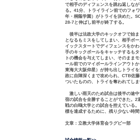
で相手のディフェンスを跳ね返しながら
る。41分、トライライン前でのフォ
年・桐蔭学園）がトライを決めた。S
28-7と伸ばし前半が終了する。
後半は法政大学のキックオフで始まっ
となるもミスをしてしまい、相手ボー
イックスタートでディフェンスをかわさ
手のキックボールをキャッチするもタ
トの機会を与えてしまい、そのままモ
ール前でのマイボールラインアウトか
東海大大阪仰星）が持ち出しトライを決
政に自陣深くまで攻められ、CTB佐
ついたものの、トライを奪われてしまい
激しい雨天のため試合は後半の途中
宿の試合を全勝することができた。2
戦の白鴎大学との試合を控えている。
標を達成するために、残り少ない時間
文章：立教大学体育会ラグビー部