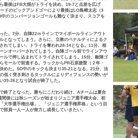
最後はFB大畑がトライを決め、19-7と点差を広げ
ワードのピックアンドゴーにより最後はLO島﨑太志（3
O中のコンバージョンゴールも難なく決まり、スコアを
た。7分、自陣22ｍラインでマイボールラインアウト
ルとなってしまう。さらに、立教のペナルティによるク
れてしまい、トライを奪われ28-14となる。11分、相
ーンオーバーされてしまう。自陣ゴール前でラインアウ
ールで押し込まれてトライされてしまう。15分、敵陣ゴ
らモールで前進する。ラックからPR石原捷聖（２年・
めた。SO中のキックも決まり35-21となる。21分、法
藤の低く突き刺さるタックルによりディフェンスの勢いが
35-26となり試合が終了した。
で終了となった。勝ちにこだわり続け、Aチームは夏合
週間後には秋シーズンが始まりジュニア選手権大会、初
「大学選手権出場」、「ジュニア選手権昇格」という目
で部員一人一人が努力し成長していきたい。