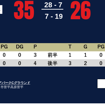
35
26
28 - 7
学
7 - 19
アパークCグラウンド
上田市菅平高原菅平