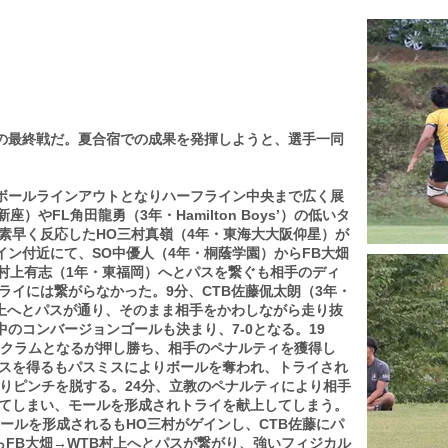
の最終戦だ。夏合宿での成果を発揮しようと、選手一同
ボールラインアウトとなりハーフライン中央まで広く展
）やFL角田龍勇（3年・Hamilton Boys’）の低いタ
素早く反応したHO三村真嶺（4年・東海大大阪仰星）が
イン付近にて、SO中優人（4年・桐蔭学園）からFB大畑
B村上有志（1年・東福岡）へとパスを繋ぐも相手のディ
ライには繋がらなかった。9分、CTB佐藤侃太朗（3年・
村上へとパスが通り、そのまま相手をかわしながら走り抜
中のコンバージョンゴールも決まり、7-0となる。19
スクラムとなるが押し勝ち、相手のペナルティを獲得し
スを得るもパスミスによりボールを奪われ、トライされ
よりピンチを脱する。24分、立教のペナルティにより相手
てしまい、モールを形成されトライを献上してしまう。
ールを形成されるもHO三村がゲインし、CTB佐藤にパ
らFB大畑→WTB村上へとパスが繋がり、強いフィジカル