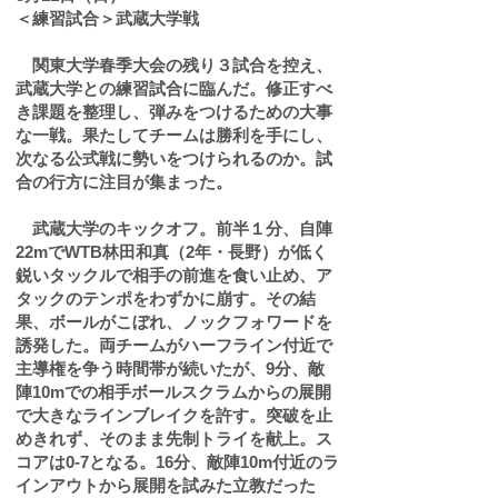
＜練習試合＞武蔵大学戦
関東大学春季大会の残り３試合を控え、
武蔵大学との練習試合に臨んだ。修正すべ
き課題を整理し、弾みをつけるための大事
な一戦。果たしてチームは勝利を手にし、
次なる公式戦に勢いをつけられるのか。試
合の行方に注目が集まった。
武蔵大学のキックオフ。前半１分、自陣
22mでWTB林田和真（2年・長野）が低く
鋭いタックルで相手の前進を食い止め、ア
タックのテンポをわずかに崩す。その結
果、ボールがこぼれ、ノックフォワードを
誘発した。両チームがハーフライン付近で
主導権を争う時間帯が続いたが、9分、敵
陣10mでの相手ボールスクラムからの展開
で大きなラインブレイクを許す。突破を止
めきれず、そのまま先制トライを献上。ス
コアは0-7となる。16分、敵陣10m付近のラ
インアウトから展開を試みた立教だった