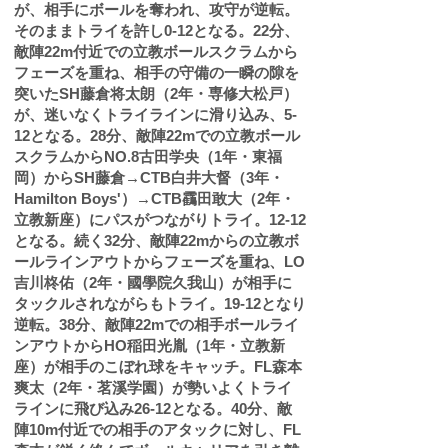
が、相手にボールを奪われ、攻守が逆転。
そのままトライを許し0-12となる。22分、
敵陣22m付近での立教ボールスクラムから
フェーズを重ね、相手の守備の一瞬の隙を
突いたSH藤倉将太朗（2年・専修大松戸）
が、迷いなくトライラインに滑り込み、5-
12となる。28分、敵陣22mでの立教ボール
スクラムからNO.8古田学央（1年・東福
岡）からSH藤倉→CTB白井大督（3年・
Hamilton Boys'）→CTB靍田敢大（2年・
立教新座）にパスがつながりトライ。12-12
となる。続く32分、敵陣22mからの立教ボ
ールラインアウトからフェーズを重ね、LO
吉川柊佑（2年・國學院久我山）が相手に
タックルされながらもトライ。19-12となり
逆転。38分、敵陣22mでの相手ボールライ
ンアウトからHO稲田光胤（1年・立教新
座）が相手のこぼれ球をキャッチ。FL森本
爽太（2年・茗溪学園）が勢いよくトライ
ラインに飛び込み26-12となる。40分、敵
陣10m付近での相手のアタックに対し、FL