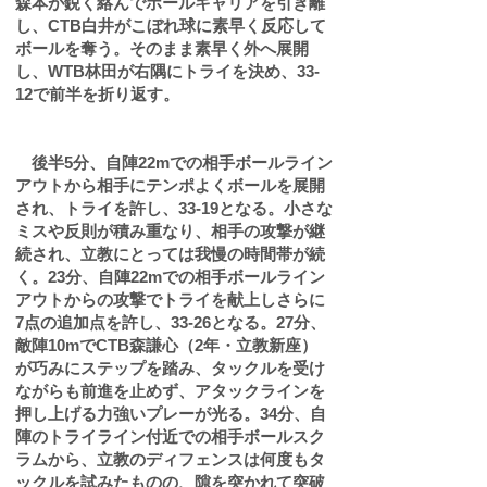
森本が鋭く絡んでボールキャリアを引き離
し、CTB白井がこぼれ球に素早く反応して
ボールを奪う。そのまま素早く外へ展開
し、WTB林田が右隅にトライを決め、33-
12で前半を折り返す。
後半5分、自陣22mでの相手ボールライン
アウトから相手にテンポよくボールを展開
され、トライを許し、33-19となる。小さな
ミスや反則が積み重なり、相手の攻撃が継
続され、立教にとっては我慢の時間帯が続
く。23分、自陣22mでの相手ボールライン
アウトからの攻撃でトライを献上しさらに
7点の追加点を許し、33-26となる。27分、
敵陣10mでCTB森謙心（2年・立教新座）
が巧みにステップを踏み、タックルを受け
ながらも前進を止めず、アタックラインを
押し上げる力強いプレーが光る。34分、自
陣のトライライン付近での相手ボールスク
ラムから、立教のディフェンスは何度もタ
ックルを試みたものの、隙を突かれて突破