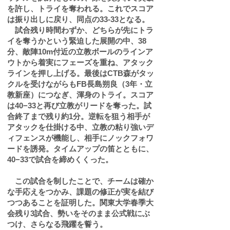
を許し、トライを奪われる。これでスコア
は振り出しに戻り、同点の33-33となる。
試合残り時間わずか、どちらが先にトラ
イを奪うかという緊迫した展開の中、38
分、敵陣10m付近の立教ボールのラインア
ウトから着実にフェーズを重ね、アタック
ラインを押し上げる。最後はCTB森がタッ
クルを受けながらもFB長島朔良（3年・立
教新座）につなぎ、渾身のトライ。スコア
は40−33と再び立教がリードを奪った。試
合終了まで残り約1分。逆転を狙う相手が
アタックを仕掛ける中、立教の粘り強いデ
ィフェンスが機能し、相手にノックフォワ
ードを誘発。タイムアップの笛とともに、
40−33で試合を締めくくった。
この試合を制したことで、チームは確か
な手応えをつかみ、課題の修正が実を結び
つつあることを証明した。関東大学春季大
会残り3試合、勢いをそのまま公式戦にぶ
つけ、さらなる飛躍を誓う。