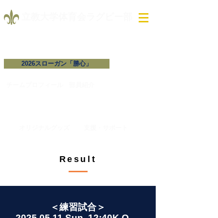
​立教大学体育会ラグビー部
2026スローガン「勝心」
試合予定・結果
チームプロフィール​
​部員紹介
オリジナルグッズ
支援・サポート
Result
＜練習試合＞
2025.05.11
Sun. 12:40K.O.