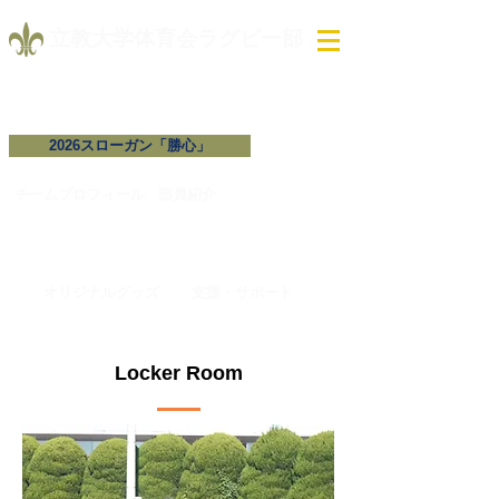
​立教大学体育会ラグビー部
2026スローガン「勝心」
試合予定・結果
チームプロフィール​
​部員紹介
オリジナルグッズ
支援・サポート
Locker Room