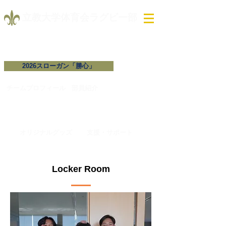
​立教大学体育会ラグビー部
2026スローガン「勝心」
試合予定・結果
チームプロフィール​
​部員紹介
オリジナルグッズ
支援・サポート
Locker Room