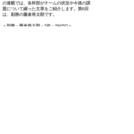
の連載では、各幹部がチームの状況や今後の課
題について綴った文章をご紹介します。第6回
は、副務の藤倉将太朗です。
＜副務・藤倉将太朗・3年・SH/SO＞
ホームページをご覧の皆様、日頃より多大なる
ご支援、ご声援を賜り、誠にありがとうござい
ます。
今年度、副務を務めております藤倉将太朗で
す。
新チームが始動してから約6か月が経ち、新たな
メンバーも加わり、チームはより活気のあるも
のとなってきました。部員一人ひとりがチーム
スローガンである「勝心（ガチンコ）」を体現
し、「大学選手権出場」という目標に向けて、
残りの春シーズンも全力で取り組んでまいりま
す。
今後とも変わらぬご支援、ご声援のほどよろし
くお願いいたします。
6
月ロッカールーム一覧>>