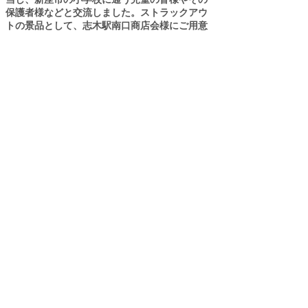
保護者様などと交流しました。ストラックアウ
トの景品として、志木駅南口商店会様にご用意
いただいたお菓子や、弊部ステッカーをプレゼ
ントし、地域の皆様との親交を深めました。
〇たんぼラグビー
東入間ラグビーフットボール協会様よりお声が
けいただき、ラグビー、田植え、稲刈りの３つ
を組み合わせた「たんぼラグビー」に参加いた
しました。地元の皆様と協働し、自然と触れ合
いながら普段食べている食材に手の理解を深め
るとともに、収穫された新米を「たんぼラグビ
ー米」として贈呈いただくなど、実り多い交流
の場となりました。
〇花植え活動
東北小学校の児童の皆様と共に志木駅周辺の花
壇へ花を植えました。多くの部員が参加し、東
北小学校の児童の皆様や志木駅南口商店街の皆
様と交流を深める貴重な機会になりました。
今後も競技活動に加え、地域の皆様とのつなが
りを一層大切にしながら、活動を継続してまい