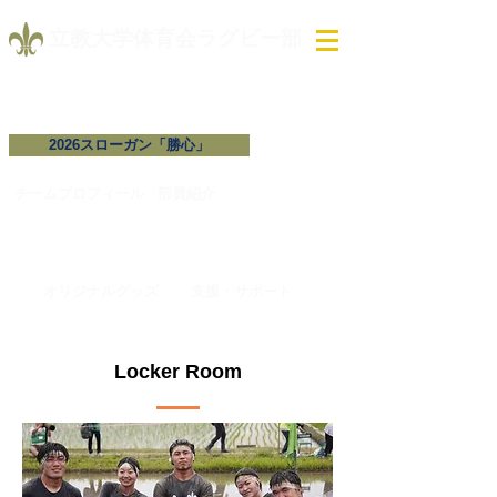
​立教大学体育会ラグビー部
2026スローガン「勝心」
試合予定・結果
チームプロフィール​
​部員紹介
オリジナルグッズ
支援・サポート
Locker Room