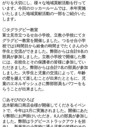
がりを大切にし、様々な地域貢献活動を行って
います。今回のロッカールームでは、本年実施
いたしました地域貢献活動の一部をご紹介いた
します。
〇タグラグビー教室
富士見市立つるせ台小学校、立教小学校にてタ
グラグビー教室を開催しました。つるせ台小学
校では1時間目から給食の時間までたくさんの小
学生と交流ができました。弊部からは合計8名の
部員が参加しました。立教小学校で開催した際
には、在校生とその保護者の皆様に参加してい
ただきました。弊部からは合計7名の部員が参加
しました。大学生と児童の交流によって、年齢
の壁を越えて楽しむことが出来たとともに、児
童のエネルギッシュさに弊部部員もパワーをも
らうことが出来ました。
〇あそびのひろば
志木駅南口商店会様が開催してくださるイベン
トで、今年は3月に実施されました。開催にあた
り弊部にお声掛けいただき、8人の部員が参加し
ました。弊部はラグビーストラックアウトを担
当し、新座市の小学校に通う児童の皆様やその