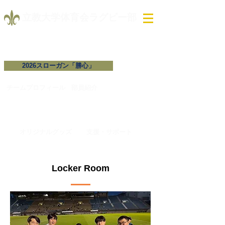
​立教大学体育会ラグビー部
2026スローガン「勝心」
試合予定・結果
チームプロフィール​
​部員紹介
オリジナルグッズ
支援・サポート
Locker Room