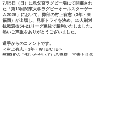
7月5日（日）に秩父宮ラグビー場にて開催され
た「第13回関東大学ラグビーオールスターゲー
ム2026」において、弊部の村上有志（3年・東
福岡）が出場し、見事トライを決め、15人制対
抗戦選抜54-21リーグ選抜で勝利いたしました。
熱いご声援をありがとうございました。
選手からのコメントです。
＜村上有志・3年・WTB/CTB＞
弊部HPをご覧いただいている皆様、平素より多
大なるご支援・ご声援を賜り、誠にありがとう
ございます。この度、関東大学オールスターゲ
ーム2026対抗戦選抜に選出されました、村上有
志です。
試合に出場している選手は有名な方ばかりで、
自分が足を引っ張ってしまうのではないかとい
う不安もあり、とても緊張していました。しか
し、弊部に関わる皆様からの温かいご声援や、
部員のみんなが作ってくれたうちわやボードに
背中を押され、自信を持ってプレーすることが
でき、トライを決めることができました。
この貴重な経験をチームに還元し、日々の練習
や試合でより一層成長した姿をお見せできるよ
う努力してまいります。今後とも立教大学体育