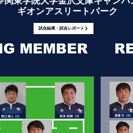
​＠関東学院大学金沢文庫
キャンパ
ギオンアスリートパーク
試合結果・試合レポート
NG MEMBER
R