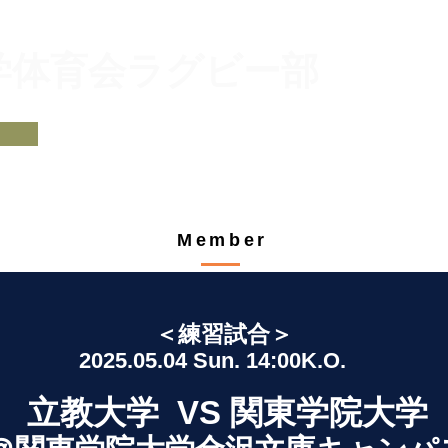
大学体育会ラグビー部
​チームプロフィール
部員紹介
試合予定・結
オリジナルグッズ
支援・サポート
Member
＜練習試合＞
2025
.05
.04 Sun. 14:00K.O.
立教大学
VS 関東学院
大学