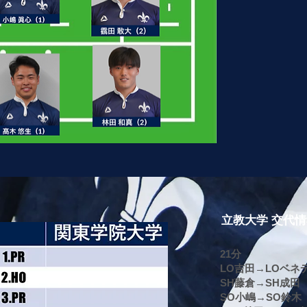
立教大学 交代
21分
LO吉田→LOベネ
SH藤倉→SH成田
SO小嶋→SO鈴木