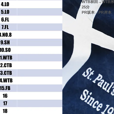
WTB林田→WTB
25分
PR坂本→PR岸本