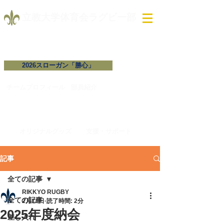
​立教大学体育会ラグビー部
2026スローガン「勝心」
試合予定・結果
チームプロフィール​
​部員紹介
オリジナルグッズ
支援・サポート
記事
全ての記事
RIKKYO RUGBY
全ての記事
2月11日
読了時間: 2分
2025年度納会
差し入れ