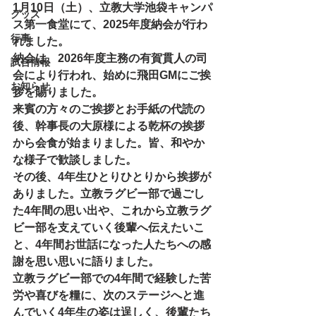
1月10日（土）、立教大学池袋キャンパ
グッズ
ス第一食堂にて、2025年度納会が行わ
行事
れました。
納会は、2026年度主務の有賀貫人の司
試合情報
会により行われ、始めに飛田GMにご挨
お知らせ
拶を賜りました。
来賓の方々のご挨拶とお手紙の代読の
後、幹事長の大原様による乾杯の挨拶
から会食が始まりました。皆、和やか
な様子で歓談しました。
その後、4年生ひとりひとりから挨拶が
ありました。立教ラグビー部で過ごし
た4年間の思い出や、これから立教ラグ
ビー部を支えていく後輩へ伝えたいこ
と、4年間お世話になった人たちへの感
謝を思い思いに語りました。
立教ラグビー部での4年間で経験した苦
労や喜びを糧に、次のステージへと進
んでいく4年生の姿は逞しく、後輩たち