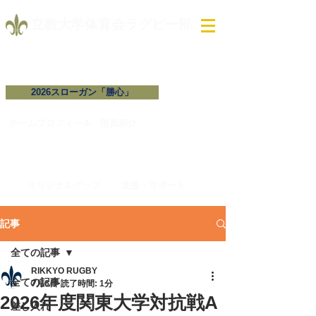
​立教大学体育会ラグビー部
2026スローガン「勝心」
試合予定・結果
チームプロフィール​
​部員紹介
オリジナルグッズ
支援・サポート
記事
全ての記事
RIKKYO RUGBY
全ての記事
7月6日
読了時間: 1分
2026年度関東大学対抗戦A
差し入れ