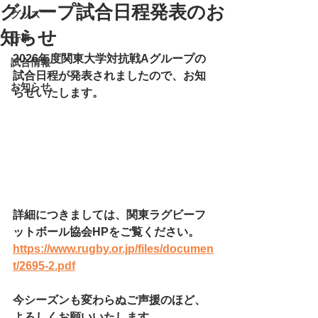
グループ試合日程発表のお
グッズ
知らせ
行事
2026年度関東大学対抗戦Aグループの
試合情報
試合日程が発表されましたので、お知
お知らせ
らせいたします。
詳細につきましては、関東ラグビーフ
ットボール協会HPをご覧ください。
https://www.rugby.or.jp/files/documen
t/2695-2.pdf
今シーズンも変わらぬご声援のほど、
よろしくお願いいたします。