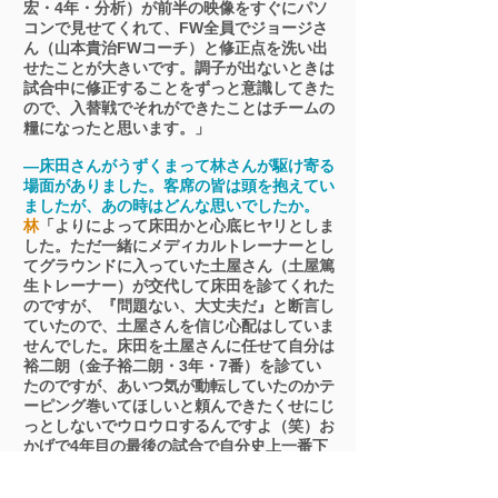
宏・4年・分析）が前半の映像をすぐにパソ
コンで見せてくれて、FW全員でジョージさ
ん（山本貴治FWコーチ）と修正点を洗い出
せたことが大きいです。調子が出ないときは
試合中に修正することをずっと意識してきた
ので、入替戦でそれができたことはチームの
糧になったと思います。」
―床田さんがうずくまって林さんが駆け寄る
場面がありました。客席の皆は頭を抱えてい
ましたが、あの時はどんな思いでしたか。
林
「よりによって床田かと心底ヒヤリとしま
した。ただ一緒にメディカルトレーナーとし
てグラウンドに入っていた土屋さん（土屋篤
生トレーナー）が交代して床田を診てくれた
のですが、『問題ない、大丈夫だ』と断言し
ていたので、土屋さんを信じ心配はしていま
せんでした。床田を土屋さんに任せて自分は
裕二朗（金子裕二朗・3年・7番）を診てい
たのですが、あいつ気が動転していたのかテ
ーピング巻いてほしいと頼んできたくせにじ
っとしないでウロウロするんですよ（笑）お
かげで4年目の最後の試合で自分史上一番下
手なテーピングを巻く羽目になりましたね
（笑）」