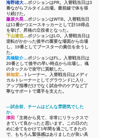
海野雄大
…ポジションはPR。入替戦当日は3
番ながらフルタイム出場。最前線で体を張
り続けた。
藤原大晃
…ポジションはWTB。入替戦当日
は11番かつエースキッカーとして計18得点
を挙げ、昇格の立役者となった。
下山達也
…ポジションはLO。入替戦当日は
逆転がかかった後半の重要な場面から出場
し、19番としてブースターの責任を全うし
た。
髙橋駿介
…ポジションはFL。入替戦当日は
20番として後半の早い時点から出場し、魂
のタックルで攻守に貢献した。
林知宏
…トレーナー。入替戦当日はメディ
カルトレーナーとしてグラウンドに入り、
アップ指導だけでなく試合中のケアなど丁
寧なサポートで選手を支えた。
—試合前、チームはどんな雰囲気でした
か。
津田
「主将から見て、非常にリラックスで
きていて良かったと思います。この日のた
めに全てをかけて1年間を過ごしてきたの
で、もちろん緊張感はありましたが良い具