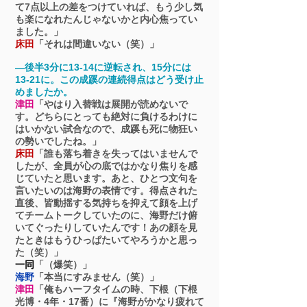
て7点以上の差をつけていれば、もう少し気
も楽になれたんじゃないかと内心焦ってい
ました。」
床田
「それは間違いない（笑）」
―後半3分に13-14に逆転され、15分には
13-21に。この成蹊の連続得点はどう受け止
めましたか。
津田
「やはり入替戦は展開が読めないで
す。どちらにとっても絶対に負けるわけに
はいかない試合なので、成蹊も死に物狂い
の勢いでしたね。」
床田
「誰も落ち着きを失ってはいませんで
したが、全員が心の底ではかなり焦りを感
じていたと思います。あと、ひとつ文句を
言いたいのは海野の表情です。得点された
直後、皆動揺する気持ちを抑えて顔を上げ
てチームトークしていたのに、海野だけ俯
いてぐったりしていたんです！あの顔を見
たときはもうひっぱたいてやろうかと思っ
た（笑）」
一同
「（爆笑）」
海野
「本当にすみません（笑）」
津田
「俺もハーフタイムの時、下根（下根
光博・4年・17番）に『海野がかなり疲れて