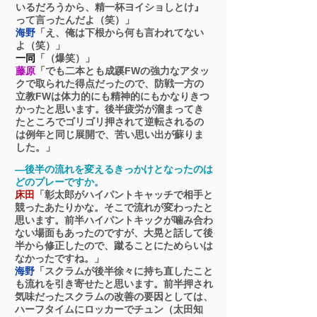
いるだろうから、精一杯ヨイショしとけ』
って言ったんだよ（笑）」
海野
「え、俺は下根から何も言われてない
よ（笑）」
一同
「（爆笑）」
藤原
「でも二本とも成蹊FWの強力なアタッ
クで取られた得点だったので、防戦一方の
立教FWは体力的にも精神的にもかなりきつ
かったと思います。後半疲労が溜まってき
たところでゴリゴリ押されて逆転されるの
は例年と同じ展開で、苦い思い出が蘇りま
した。」
―後半の流れを変えるきっかけとなったのは
どのプレーですか。
床田
「彰太郎がハイパントキャッチで相手と
競ったあたりかな。そこで流れが変わったと
思います。前半ハイパントキックが噛み合わ
ない場面もあったのですが、大晃と話して後
半から修正したので、蹴ることにためらいは
なかったですね。」
海野
「スクラムが後半徐々に持ち直したこと
も流れを引き寄せたと思います。前半押され
気味だったスクラムの改善の要因としては、
ハーフタイムにロッカーでチュン（太田知