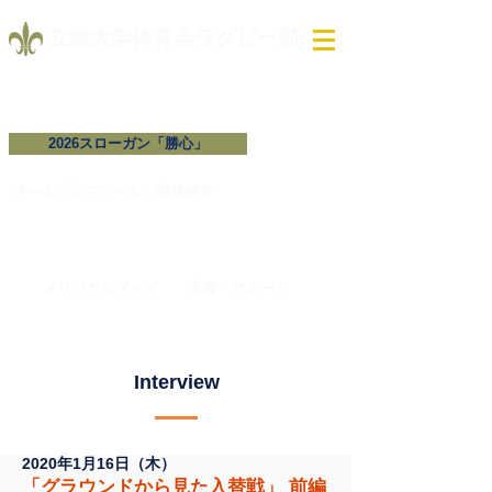
​立教大学体育会ラグビー部
2026スローガン「勝心」
試合予定・結果
チームプロフィール​
​部員紹介
オリジナルグッズ
支援・サポート
Interview​
2020年1月16日（木）
「グラウンドから見た入替戦」 前編