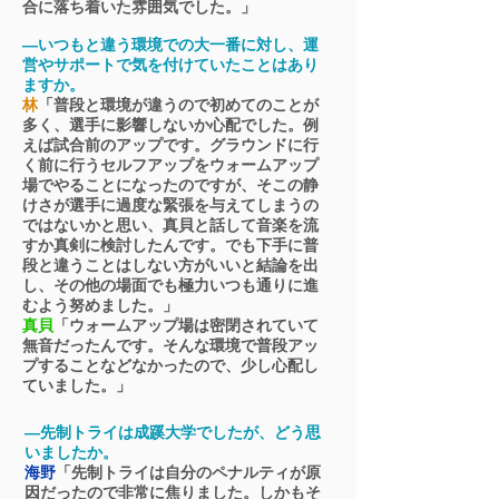
合に落ち着いた雰囲気でした。」
―いつもと違う環境での大一番に対し、運
営やサポートで気を付けていたことはあり
ますか。
林
「普段と環境が違うので初めてのことが
多く、選手に影響しないか心配でした。例
えば試合前のアップです。グラウンドに行
く前に行うセルフアップをウォームアップ
場でやることになったのですが、そこの静
けさが選手に過度な緊張を与えてしまうの
ではないかと思い、真貝と話して音楽を流
すか真剣に検討したんです。でも下手に普
段と違うことはしない方がいいと結論を出
し、その他の場面でも極力いつも通りに進
むよう努めました。」
真貝
「ウォームアップ場は密閉されていて
無音だったんです。そんな環境で普段アッ
プすることなどなかったので、少し心配し
ていました。」
―先制トライは成蹊大学でしたが、どう思
いましたか。
海野
「先制トライは自分のペナルティが原
因だったので非常に焦りました。しかもそ