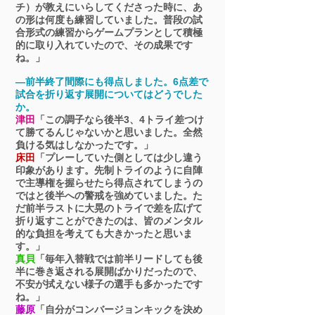
チ）が教えにいらしてくださった時に、あ
の形は何度も練習していました。普段の試
合形式の練習からゲームプランとして積極
的に取り入れていたので、その成果です
ね。」
―前半終了間際にも得点しました。6点差で
試合を折り返す展開についてはどうでした
か。
津田
「この調子なら後半3、4トライ差つけ
て勝てるんじゃないかと思いました。全然
負ける気はしなかったです。」
床田
「プレーしていた側としては少し違う
印象があります。先制トライのように自陣
で主導権を握らせたら得点されてしまうの
ではと後半への警戒を強めていました。た
だ前半ラストに大晃のトライで差を広げて
折り返すことができたのは、皆のメンタル
的な負担を考えても大きかったと思いま
す。」
真貝
「毎年入替戦では前半リードしても後
半に巻き返される展開ばかりだったので、
不安が拭えない様子の選手も多かったです
ね。」
藤原
「自分がコンバージョンキックを決め