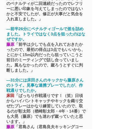
のペナルティが二回連続だったのでレフリ
ーに悪い印象を与えてしまったのではない
かと不安でしたが、修正が大事だと気合を
入れ直しました。」
―前半26分にペナルティゴールで差を詰め
ました。トライではなく3点を狙ったのはな
ぜですか。
藤原
「前半は少しでも点を入れておきたか
ったので、最初の得点は3点でもいいから、
とにかく15m以内だったら狙っていこうと
前日のミーティングで話し合っていまし
た。風もなかったので、蹴ろうとすぐに判
断しました。」
―31分には床田さんのキックから藤原さん
のトライ。見事な連携プレーでしたが、作
戦通りでしたか。
床田
「ばっちり作戦通りです！（笑）日頃
からハイパントキャッチやキックを織り交
ぜたプレーはかなり練習していたので、取
るのが彰太郎（楢崎彰太郎・4年・14番）で
も大晃（藤原）でも迷わず蹴っていたと思
います。」
藤原
「君島さん（君島良夫キッキングコー