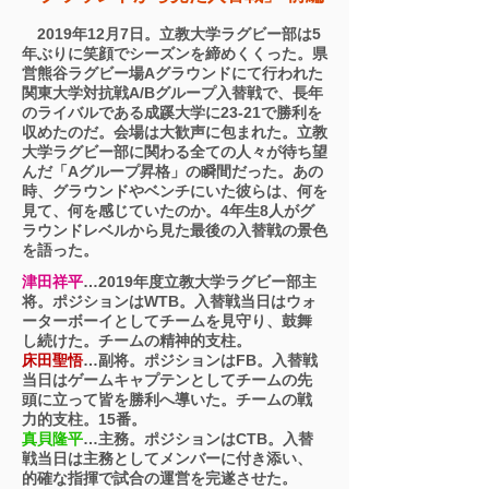
2019年12月7日。立教大学ラグビー部は5
年ぶりに笑顔でシーズンを締めくくった。県
営熊谷ラグビー場Aグラウンドにて行われた
関東大学対抗戦A/Bグループ入替戦で、長年
のライバルである成蹊大学に23-21で勝利を
収めたのだ。会場は大歓声に包まれた。立教
大学ラグビー部に関わる全ての人々が待ち望
んだ「Aグループ昇格」の瞬間だった。あの
時、グラウンドやベンチにいた彼らは、何を
見て、何を感じていたのか。4年生8人がグ
ラウンドレベルから見た最後の入替戦の景色
を語った。
津田祥平
…2019年度立教大学ラグビー部主
将。ポジションはWTB。入替戦当日はウォ
ーターボーイとしてチームを見守り、鼓舞
し続けた。チームの精神的支柱。
床田聖悟
…副将。ポジションはFB。入替戦
当日はゲームキャプテンとしてチームの先
頭に立って皆を勝利へ導いた。チームの戦
力的支柱。15番。
真貝隆平
…主務。ポジションはCTB。入替
戦当日は主務としてメンバーに付き添い、
的確な指揮で試合の運営を完遂させた。