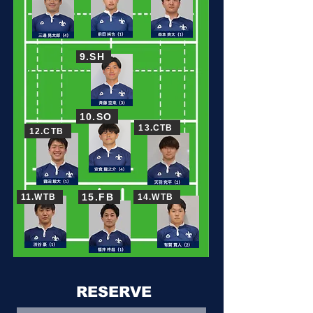
9.SH
10.SO
13.CTB
12.CTB
15.FB
11.WTB
14.WTB
RESERVE