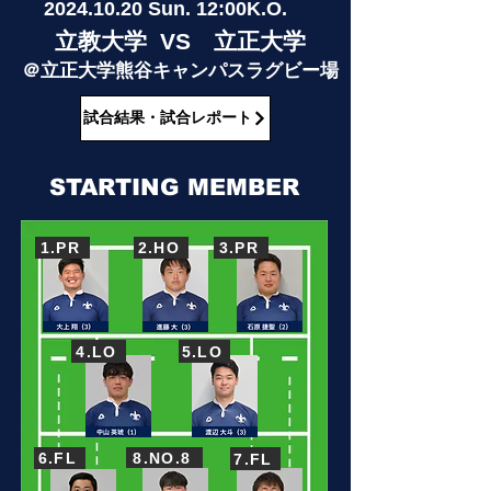
2024
.10.20 Sun. 12:00K.O.
立教大学 VS 立正大学
＠立正大学熊谷キャンパスラグビー場
試合結果・試合レポート
STARTING MEMBER
1.PR
2.HO
3.PR
4.LO
5.LO
8.NO.8
6.FL
7.FL