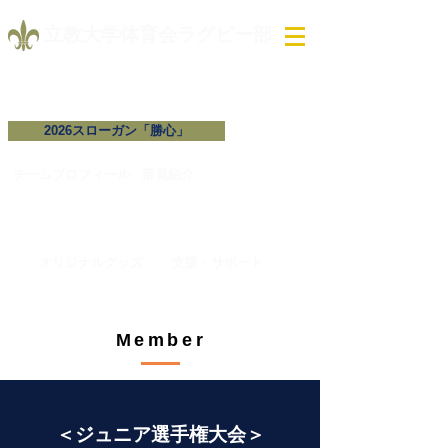
​立教大学体育会ラグビー部
2026スローガン「勝心」
試合予定・結果
チームプロフィール​
​部員紹介
オリジナルグッズ
支援・サポート
Member
＜ジュニア選手権大会＞