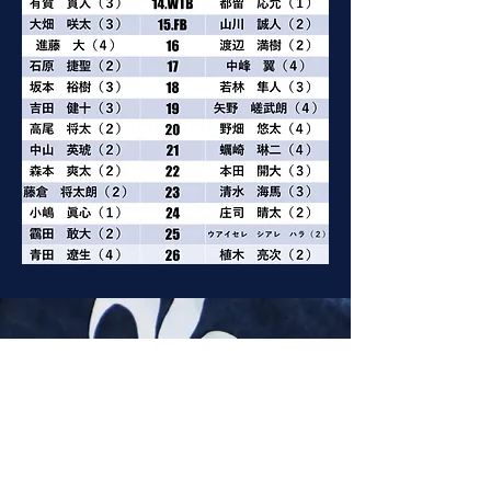
立教大学 交代情報
後半0分
4白石→19吉田
17分
2越後→16進藤
7石川→21中山