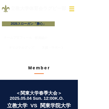
​立教大学体育会ラグビー部
2026スローガン「勝心」
チームプロフィール​
​部員紹介
試合予定・結果
オリジナルグッズ
支援・サポート
Member
＜関東大学春季大会＞
2025
.05.04 Sun. 12:00K.O.
立教大学
VS 関東学院
大学