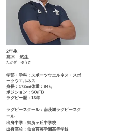
2年生
髙木 悠生
​たかぎ ゆうき
学部・学科：スポーツウエルネス・スポ
ーツウエルネス
身長：172
㎝/体重：84
㎏
​ポジション：SO/FB
ラグビー歴：13年
ラグビースクール：南茨城ラグビースク
ール
出身中学：御所ヶ丘
中学校
出身高校：仙台育英学園高等学校