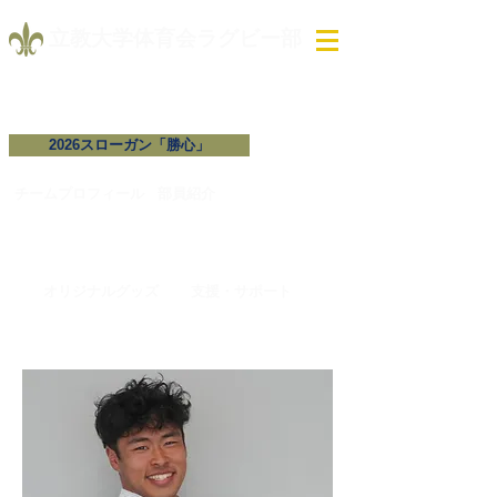
​立教大学体育会ラグビー部
2026スローガン「勝心」
試合予定・結果
チームプロフィール​
​部員紹介
オリジナルグッズ
支援・サポート