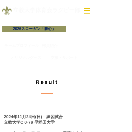
​立教大学体育会ラグビー部
2026スローガン「勝心」
チームプロフィール​
​部員紹介
試合予定・結果
オリジナルグッズ
支援・サポート
Result
​2024年11月 試合結果
2024年11月24日(日)－練習試合
立教大学C 0-76 早稲田大学